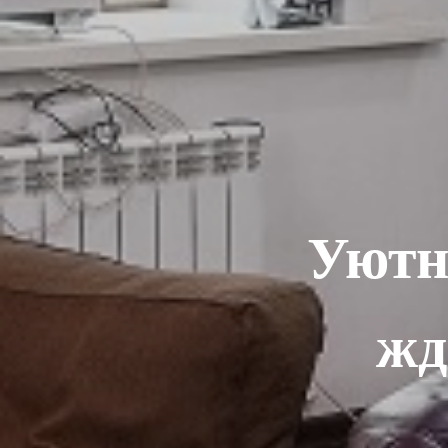
Уютн
жд