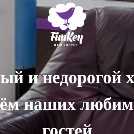
ый и недорогой х
ём наших люби
гостей