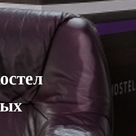
остел
мых